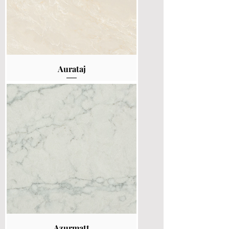
Aurataj
Azurmatt